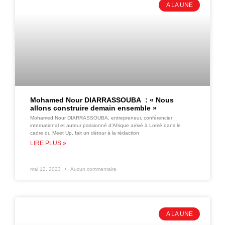
A LA UNE
Mohamed Nour DIARRASSOUBA : « Nous
allons construire demain ensemble »
Mohamed Nour DIARRASSOUBA, entrepreneur, conférencier
international et auteur passionné d’Afrique arrivé à Lomé dans le
cadre du Meet Up, fait un détour à la rédaction
LIRE PLUS »
mai 12, 2023
Aucun commentaire
A LA UNE