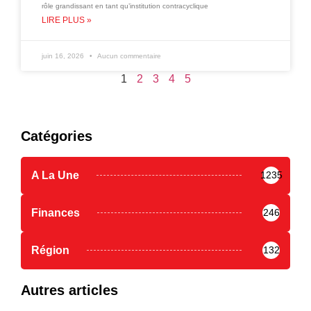
rôle grandissant en tant qu’institution contracyclique
LIRE PLUS »
juin 16, 2026
Aucun commentaire
1
2
3
4
5
Catégories
A La Une
1235
Finances
246
Région
132
Autres articles