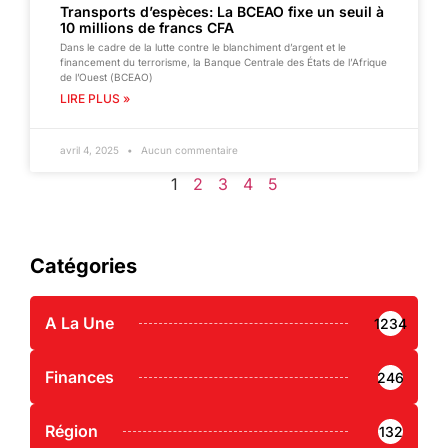
Transports d’espèces: La BCEAO fixe un seuil à
10 millions de francs CFA
Dans le cadre de la lutte contre le blanchiment d’argent et le
financement du terrorisme, la Banque Centrale des États de l’Afrique
de l’Ouest (BCEAO)
LIRE PLUS »
avril 4, 2025
Aucun commentaire
1
2
3
4
5
Catégories
A La Une
1234
Finances
246
Région
132