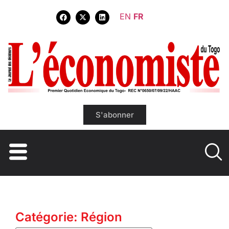
EN
FR
S'abonner
Catégorie: Région