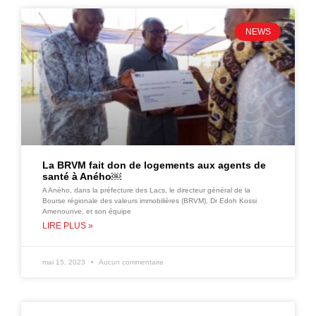
NEWS
La BRVM fait don de logements aux agents de
santé à Aného￼
A Aného, dans la préfecture des Lacs, le directeur général de la
Bourse régionale des valeurs immobilières (BRVM), Dr Edoh Kossi
Amenounve, et son équipe
LIRE PLUS »
mai 15, 2023
Aucun commentaire