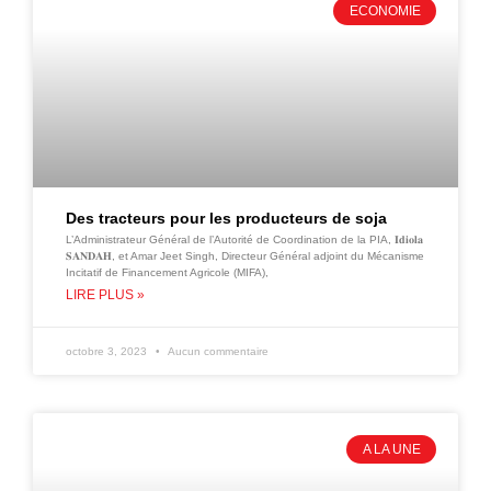
ECONOMIE
Des tracteurs pour les producteurs de soja
L’Administrateur Général de l’Autorité de Coordination de la PIA, 𝐈𝐝𝐢𝐨𝐥𝐚
𝐒𝐀𝐍𝐃𝐀𝐇, et Amar Jeet Singh, Directeur Général adjoint du Mécanisme
Incitatif de Financement Agricole (MIFA),
LIRE PLUS »
octobre 3, 2023
Aucun commentaire
A LA UNE