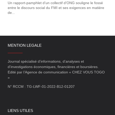
Un rapport-pamphlet d’un collectif d’ONG souligne le fossé
entre le discours social du FMI et ses exigences en matière
de...
MENTION LEGALE
Journal spécialisé d’informations, d’analyses et
d’investigations économiques, financières et boursières.
Edité par l’Agence de communication « CHEZ VOUS TOGO
»
N° RCCM : TG-LWF-01-2022-B12-01207
LIENS UTILES