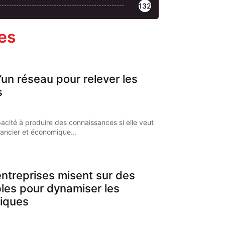
132
les
’un réseau pour relever les
s
pacité à produire des connaissances si elle veut
nancier et économique...
ntreprises misent sur des
bles pour dynamiser les
iques