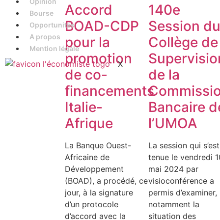
Opinion
Accord
140e
Bourse
BOAD-CDP
Session d
Opportunités
A propos
pour la
Collège de
Mention légale
promotion
Supervisio
X
de co-
de la
financements
Commissi
Italie-
Bancaire d
Afrique
l’UMOA
La Banque Ouest-
La session qui s’est
Africaine de
tenue le vendredi 1
Développement
mai 2024 par
(BOAD), a procédé, ce
visioconférence a
jour, à la signature
permis d’examiner,
d’un protocole
notamment la
d’accord avec la
situation des