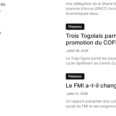
Une délégation de la Ghana 
cés
branche d'Accra (GNCCI Accr
n
économiques issus...
Finances
n
Trois Togolais par
promotion du COF
juillet 28, 2026
Le Togo figure parmi les pays
cycle diplômant du Centre Oue
Finances
Le FMI a-t-il chan
juillet 21, 2026
Un rapport-pamphlet d’un coll
social du FMI et ses exigence