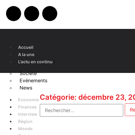
Accueil
A la une
L’actu en continu
Société
Evénements
News
Catégorie: décembre 23, 
Economie
Finances
Interview
Région
Monde