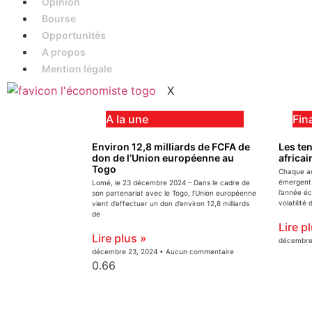
Opinion
Bourse
Opportunités
A propos
Mention légale
X
A la une
Fin
Environ 12,8 milliards de FCFA de
Les ten
don de l’Union européenne au
africai
Togo
Chaque an
émergent 
Lomé, le 23 décembre 2024 – Dans le cadre de
l’année é
son partenariat avec le Togo, l’Union européenne
volatilité
vient d’effectuer un don d’environ 12,8 milliards
de
Lire p
Lire plus »
décembre
décembre 23, 2024
Aucun commentaire