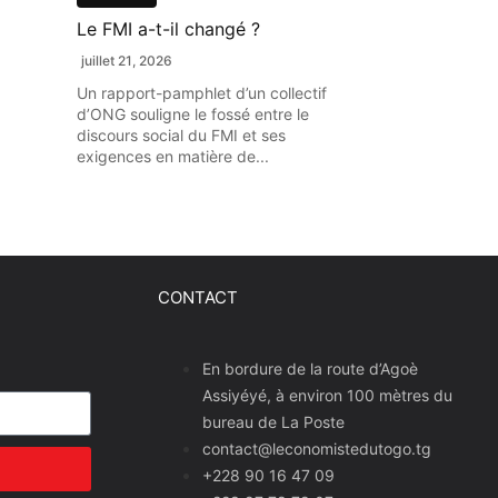
Le FMI a-t-il changé ?
juillet 21, 2026
Un rapport-pamphlet d’un collectif
d’ONG souligne le fossé entre le
discours social du FMI et ses
exigences en matière de...
CONTACT
En bordure de la route d’Agoè
Assiyéyé, à environ 100 mètres du
bureau de La Poste
contact@leconomistedutogo.tg
+228 90 16 47 09