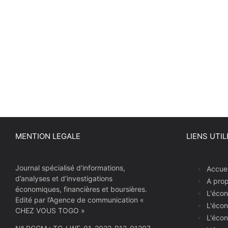
MENTION LEGALE
LIENS UTIL
Journal spécialisé d’informations,
Accuei
d’analyses et d’investigations
A pro
économiques, financières et boursières.
L'écon
Edité par l’Agence de communication «
L'écon
CHEZ VOUS TOGO »
L'écon