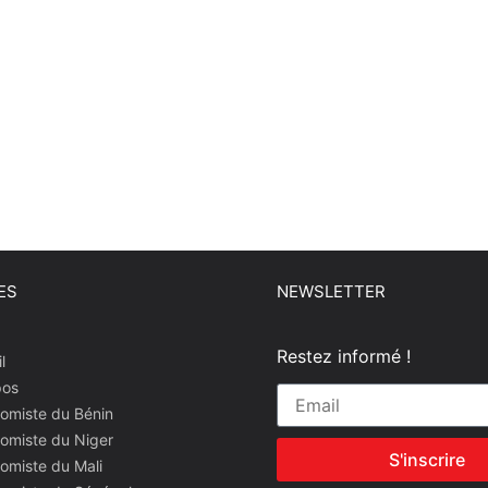
ES
NEWSLETTER
Restez informé !
l
pos
omiste du Bénin
omiste du Niger
S'inscrire
omiste du Mali