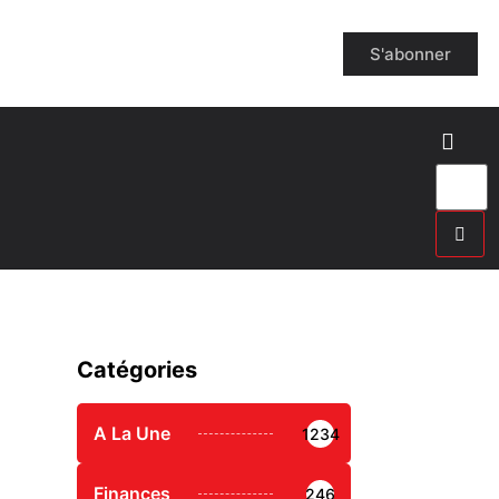
S'abonner
Catégories
A La Une
1234
Finances
246