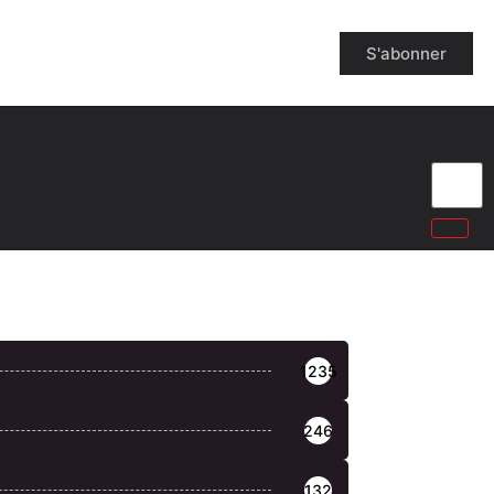
S'abonner
1235
246
132