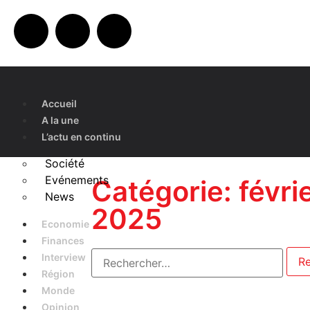
Accueil
A la une
L’actu en continu
Société
Evénements
Catégorie: févrie
News
2025
Economie
Finances
Interview
Région
Monde
Opinion