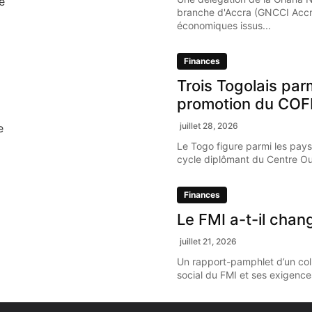
e
branche d'Accra (GNCCI Accr
économiques issus...
Finances
Trois Togolais par
promotion du COF
juillet 28, 2026
e
Le Togo figure parmi les pays
cycle diplômant du Centre Oue
Finances
Le FMI a-t-il chan
juillet 21, 2026
Un rapport-pamphlet d’un coll
social du FMI et ses exigence