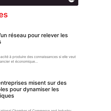
les
’un réseau pour relever les
s
pacité à produire des connaissances si elle veut
nancier et économique...
ntreprises misent sur des
bles pour dynamiser les
iques
National Chamber of Commerce and Industry,