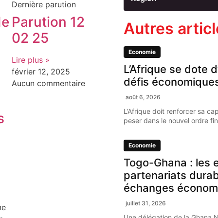
Dernière parution
de
Parution 12
Autres artic
02 25
Economie
Lire plus »
L’Afrique se dote d
février 12, 2025
défis économique
Aucun commentaire
août 6, 2026
L’Afrique doit renforcer sa ca
s
peser dans le nouvel ordre fi
Economie
Togo-Ghana : les e
partenariats dura
échanges économ
juillet 31, 2026
ne
Une délégation de la Ghana 