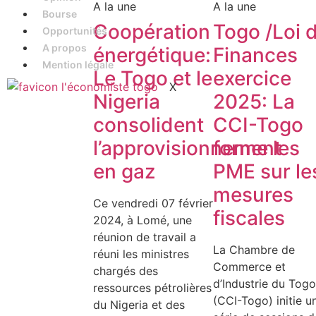
A la une
A la une
Bourse
Coopération
Togo /Loi 
Opportunités
A propos
énergétique:
Finances
Mention légale
Le Togo et le
exercice
X
Nigeria
2025: La
consolident
CCI-Togo
l’approvisionnement
forme les
en gaz
PME sur le
mesures
Ce vendredi 07 février
fiscales
2024, à Lomé, une
réunion de travail a
La Chambre de
réuni les ministres
Commerce et
chargés des
d’Industrie du Togo
ressources pétrolières
(CCI-Togo) initie u
du Nigeria et des