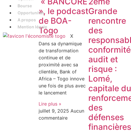
« BANCORE
2ème
Bourse
», le podcast
Grande
Opportunités
de BOA-
rencontre
A propos
Mention légale
Togo
des
X
responsab
Dans sa dynamique
conformité
de transformation
audit et
continue et de
proximité avec sa
risque :
clientèle, Bank of
Lomé,
Africa – Togo innove
une fois de plus avec
capitale d
le lancement
renforcem
Lire plus »
des
juillet 9, 2025
Aucun
défenses
commentaire
financière