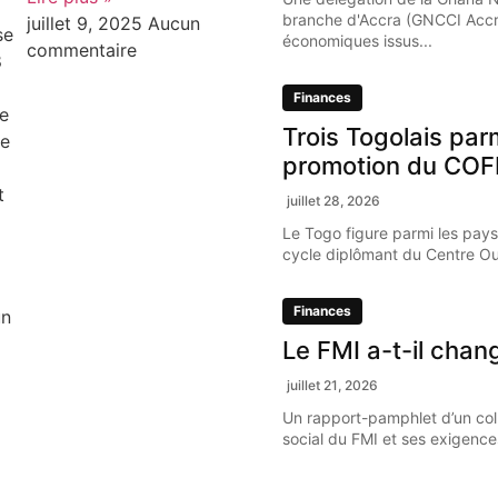
branche d'Accra (GNCCI Accr
juillet 9, 2025
Aucun
se
économiques issus...
commentaire
8
Finances
e
Trois Togolais par
re
promotion du COF
t
juillet 28, 2026
Le Togo figure parmi les pays
cycle diplômant du Centre Oue
Finances
un
Le FMI a-t-il chan
juillet 21, 2026
Un rapport-pamphlet d’un coll
social du FMI et ses exigence