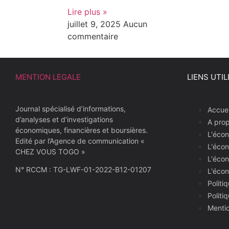
Lire plus »
juillet 9, 2025
Aucun
commentaire
MENTION LEGALE
LIENS UTIL
Journal spécialisé d’informations,
Accuei
d’analyses et d’investigations
A pro
économiques, financières et boursières.
L'écon
Edité par l’Agence de communication «
L'écon
CHEZ VOUS TOGO »
L'écon
N° RCCM : TG-LWF-01-2022-B12-01207
L'éco
Politi
Politi
Mentio