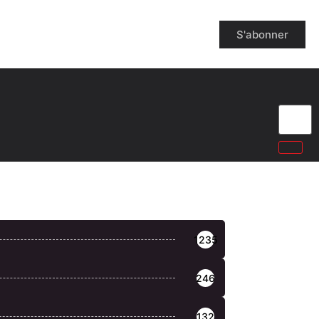
S'abonner
1235
246
132