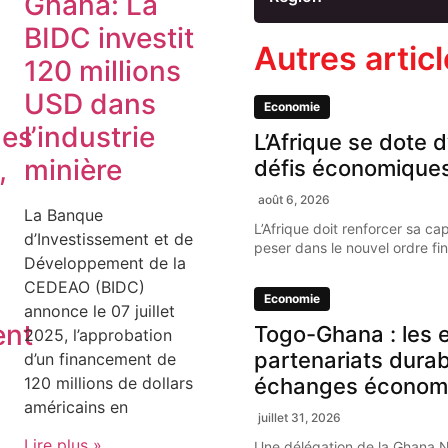
Ghana: La
BIDC investit
Autres artic
120 millions
USD dans
Economie
les
l’industrie
L’Afrique se dote d
,
minière
défis économique
août 6, 2026
La Banque
L’Afrique doit renforcer sa ca
d’Investissement et de
peser dans le nouvel ordre fi
Développement de la
CEDEAO (BIDC)
u
Economie
annonce le 07 juillet
ent
Togo-Ghana : les e
2025, l’approbation
partenariats dura
d’un financement de
120 millions de dollars
échanges économ
américains en
juillet 31, 2026
s
Lire plus »
Une délégation de la Ghana 