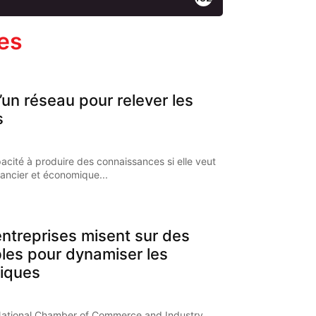
les
’un réseau pour relever les
s
pacité à produire des connaissances si elle veut
nancier et économique...
ntreprises misent sur des
bles pour dynamiser les
iques
National Chamber of Commerce and Industry,