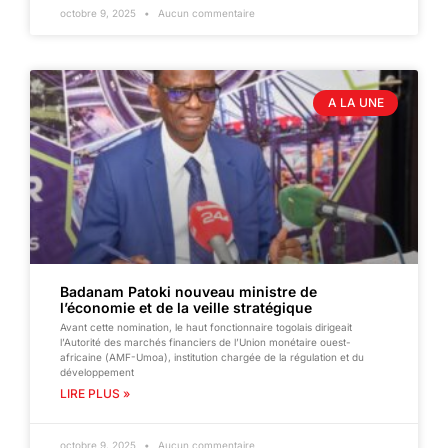
octobre 9, 2025
Aucun commentaire
A LA UNE
Badanam Patoki nouveau ministre de
l’économie et de la veille stratégique
Avant cette nomination, le haut fonctionnaire togolais dirigeait
l’Autorité des marchés financiers de l’Union monétaire ouest-
africaine (AMF-Umoa), institution chargée de la régulation et du
développement
LIRE PLUS »
octobre 9, 2025
Aucun commentaire