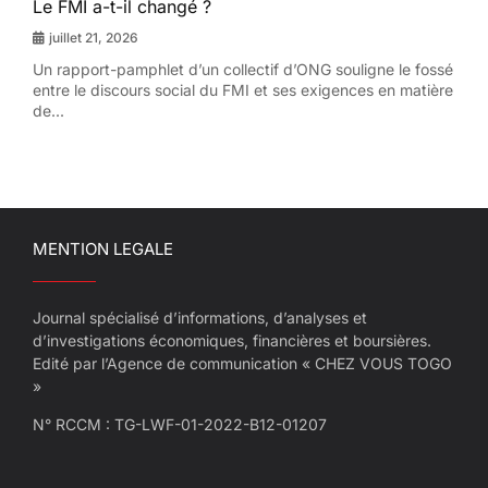
Le FMI a-t-il changé ?
juillet 21, 2026
Un rapport-pamphlet d’un collectif d’ONG souligne le fossé
entre le discours social du FMI et ses exigences en matière
de...
MENTION LEGALE
Journal spécialisé d’informations, d’analyses et
d’investigations économiques, financières et boursières.
Edité par l’Agence de communication « CHEZ VOUS TOGO
»
N° RCCM : TG-LWF-01-2022-B12-01207