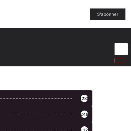
S'abonner
1235
246
132