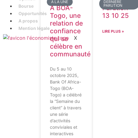
A LA UNE
DERNIÈRE
PARUTION
Bourse
A BOA-
Parution
Opportunités
Togo, une
13 10 25
A propos
relation de
Mention légale
confiance
LIRE PLUS »
X
qui se
célèbre en
communauté
Du 5 au 10
octobre 2025,
Bank Of Africa-
Togo (BOA-
Togo) a célébré
la “Semaine du
client” à travers
une série
d’activités
conviviales et
interactives