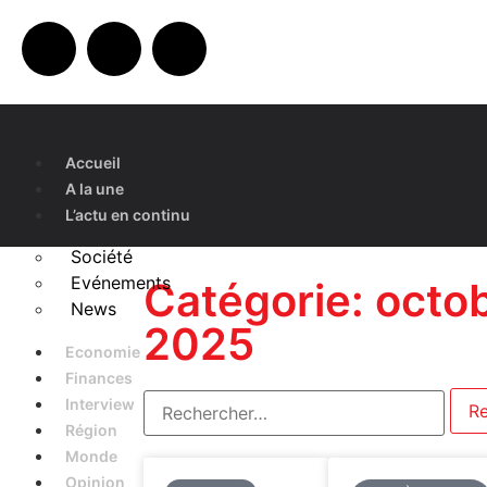
Accueil
A la une
L’actu en continu
Société
Evénements
Catégorie: octob
News
2025
Economie
Finances
Interview
Région
Monde
Opinion