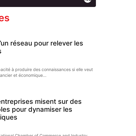
les
’un réseau pour relever les
s
pacité à produire des connaissances si elle veut
nancier et économique...
ntreprises misent sur des
bles pour dynamiser les
iques
National Chamber of Commerce and Industry,