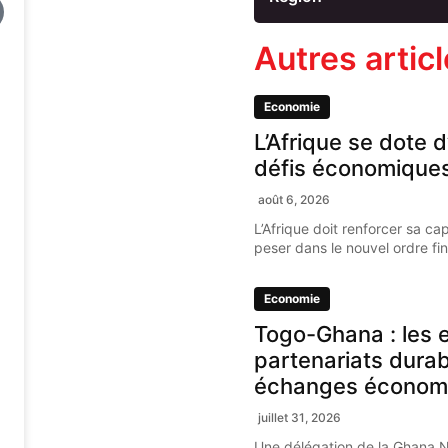
Autres artic
Economie
L’Afrique se dote d
défis économique
août 6, 2026
L’Afrique doit renforcer sa ca
peser dans le nouvel ordre fi
Economie
Togo-Ghana : les e
partenariats dura
échanges économ
juillet 31, 2026
Une délégation de la Ghana 