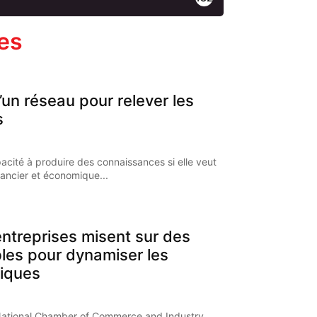
les
’un réseau pour relever les
s
pacité à produire des connaissances si elle veut
nancier et économique...
ntreprises misent sur des
bles pour dynamiser les
iques
National Chamber of Commerce and Industry,