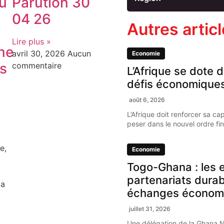
u
Parution 30
04 26
Autres artic
Lire plus »
ne
avril 30, 2026
Aucun
Economie
rs
commentaire
L’Afrique se dote d
défis économique
août 6, 2026
L’Afrique doit renforcer sa ca
peser dans le nouvel ordre fi
e,
Economie
Togo-Ghana : les e
partenariats dura
 a
échanges économ
i
juillet 31, 2026
Une délégation de la Ghana 