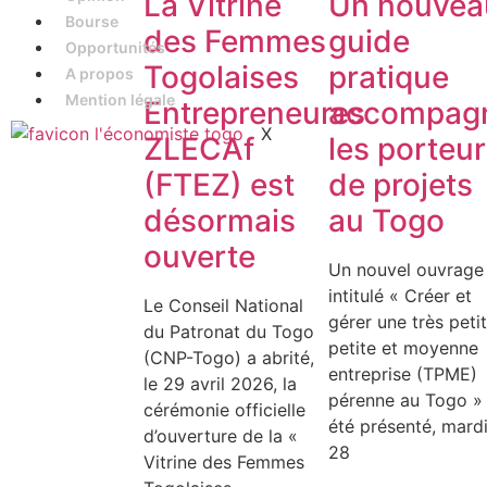
La Vitrine
Un nouvea
Bourse
des Femmes
guide
Opportunités
Togolaises
pratique
A propos
Mention légale
Entrepreneures
accompag
X
ZLECAf
les porteu
(FTEZ) est
de projets
désormais
au Togo
ouverte
Un nouvel ouvrage
intitulé « Créer et
Le Conseil National
gérer une très petit
du Patronat du Togo
petite et moyenne
(CNP-Togo) a abrité,
entreprise (TPME)
le 29 avril 2026, la
pérenne au Togo »
cérémonie officielle
été présenté, mard
d’ouverture de la «
28
Vitrine des Femmes