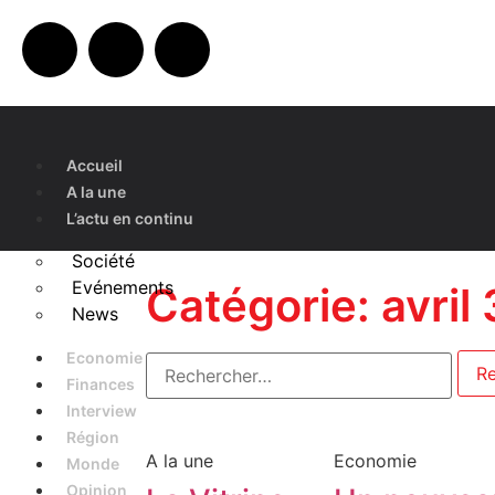
Accueil
A la une
L’actu en continu
Société
Evénements
Catégorie: avril
News
Economie
Finances
Interview
Région
A la une
Economie
Monde
Opinion