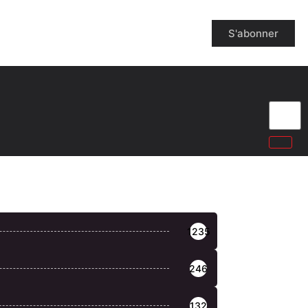
S'abonner
1235
246
132