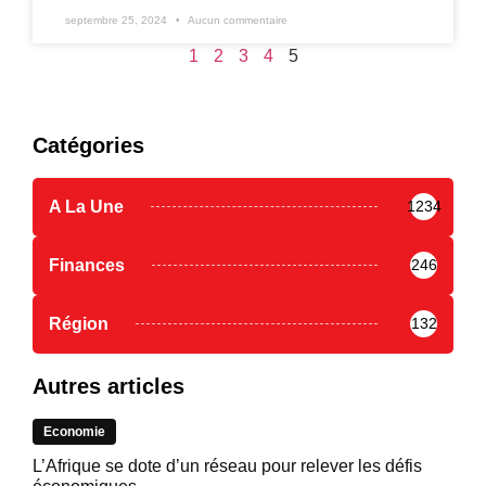
septembre 25, 2024
Aucun commentaire
1
2
3
4
5
Catégories
A La Une
1234
Finances
246
Région
132
Autres articles
Economie
L’Afrique se dote d’un réseau pour relever les défis