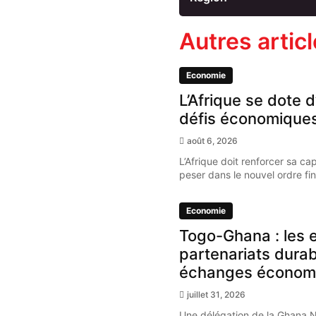
Autres artic
Economie
L’Afrique se dote d
défis économique
août 6, 2026
L’Afrique doit renforcer sa ca
peser dans le nouvel ordre fi
Economie
Togo-Ghana : les e
partenariats dura
échanges économ
juillet 31, 2026
Une délégation de la Ghana 