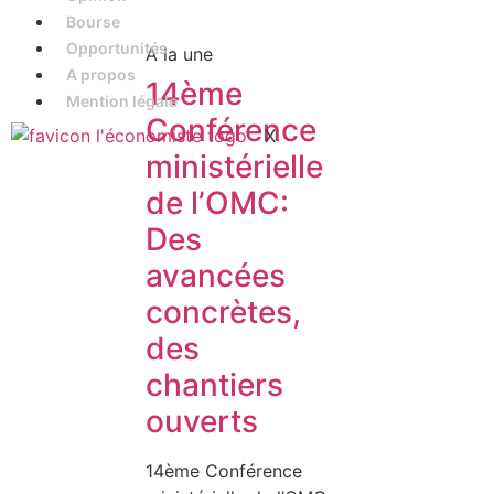
Bourse
Opportunités
A la une
A propos
14ème
Mention légale
Conférence
X
ministérielle
de l’OMC:
Des
avancées
concrètes,
des
chantiers
ouverts
14ème Conférence