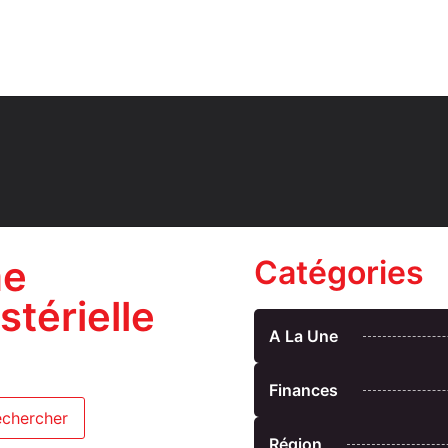
me
Catégories
térielle
A La Une
Finances
Région