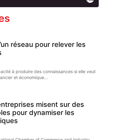
les
’un réseau pour relever les
s
pacité à produire des connaissances si elle veut
nancier et économique...
ntreprises misent sur des
bles pour dynamiser les
iques
National Chamber of Commerce and Industry,