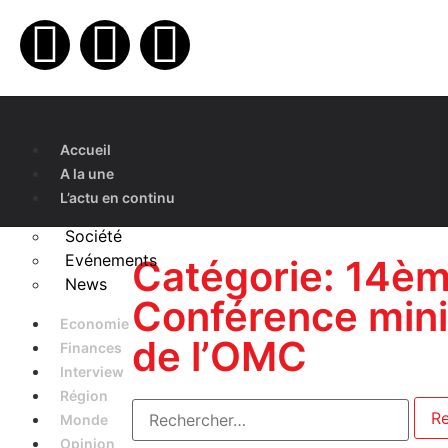
Accueil
A la une
L’actu en continu
Société
Evénements
Catégorie: 14è
News
Conférence minis
Economie
de l’OMC
Finances
Interview
Région
Monde
Opinion