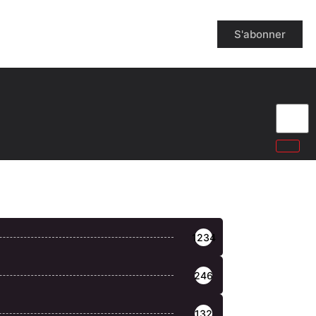
S'abonner
1234
246
132