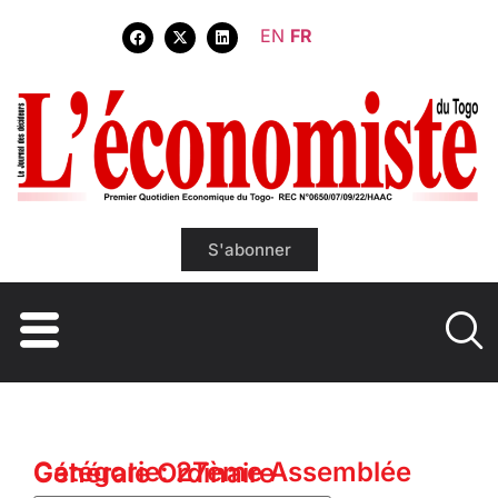
EN
FR
S'abonner
Catégorie: 27ème Assemblée Générale Ordinaire