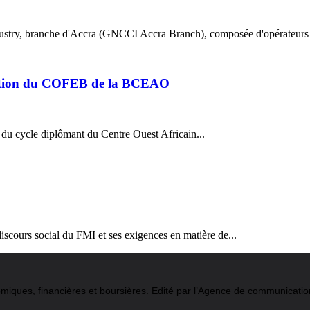
stry, branche d'Accra (GNCCI Accra Branch), composée d'opérateurs 
omotion du COFEB de la BCEAO
 du cycle diplômant du Centre Ouest Africain...
iscours social du FMI et ses exigences en matière de...
conomiques, financières et boursières. Edité par l’Agence de communi