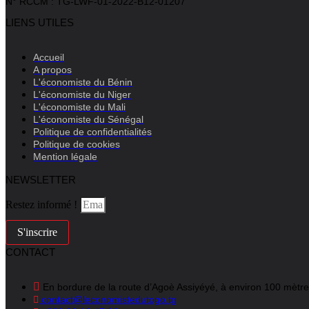
N° RCCM : TG-LWF-01-2022-B12-01207
LIENS UTILES
Accueil
A propos
L'économiste du Bénin
L'économiste du Niger
L'économiste du Mali
L'économiste du Sénégal
Politique de confidentialités
Politique de cookies
Mention légale
NEWSLETTER
Restez informé !
S'inscrire
CONTACT
En bordure de la route d’Agoè Assiyéyé, à environ 100 mètr
contact@leconomistedutogo.tg