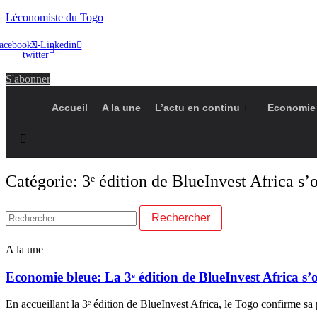
Léconomiste du Togo
acebook
X-
Linkedin
twitter
S'abonner
Accueil
A la une
L’actu en continu
Economie
Catégorie: 3ᵉ édition de BlueInvest Africa s
Rechercher :
A la une
Economie bleue: La 3ᵉ édition de BlueInvest Africa s
En accueillant la 3ᵉ édition de BlueInvest Africa, le Togo confirme s