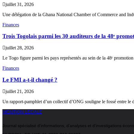
juillet 31, 2026
Une délégation de la Ghana National Chamber of Commerce and Indu
Finances
Trois Togolais parmi les 30 auditeurs de la 48ᵉ pr
juillet 28, 2026
Le Togo figure parmi les pays représentés au sein de la 48ᵉ promotion
Finances
Le FMI a-t-il changé ?
juillet 21, 2026
Un rapport-pamphlet d’un collectif d’ONG souligne le fossé entre le d
MENTION LEGALE
Journal spécialisé d’informations, d’analyses et d’investigations é