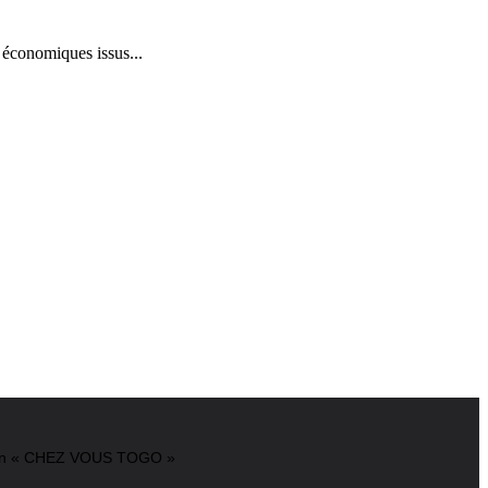
économiques issus...
cation « CHEZ VOUS TOGO »