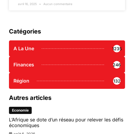
avril 16, 2025
Aucun commentaire
Catégories
A La Une
1235
Finances
246
Région
132
Autres articles
Economie
L’Afrique se dote d’un réseau pour relever les défis
économiques
août 6, 2026