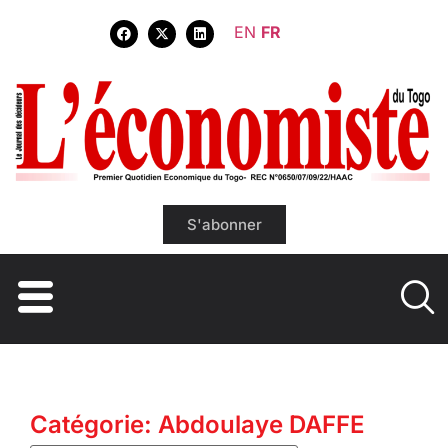
EN
FR
S'abonner
Catégorie: Abdoulaye DAFFE