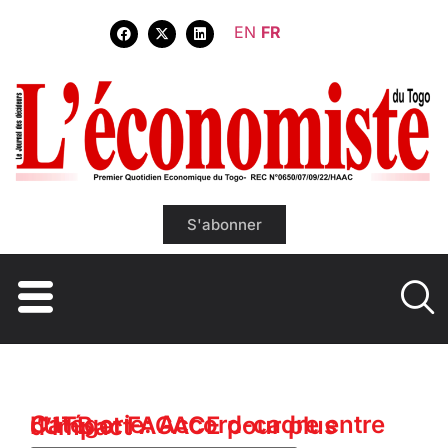
EN
FR
S'abonner
Catégorie: Accord-cadre entre l’UTB et FAGACE pour plus d’impact