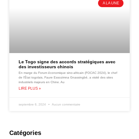
A LA UNE
Le Togo signe des accords stratégiques avec
des investisseurs chinois
En marge du Forum économique sino-africain (FOCAC 2024), le chef
de l’État togolais, Faure Essozimna Gnassingbé, a visité des sites
industriels majeurs en Chine. Au
LIRE PLUS »
septembre 6, 2024
Aucun commentaire
Catégories