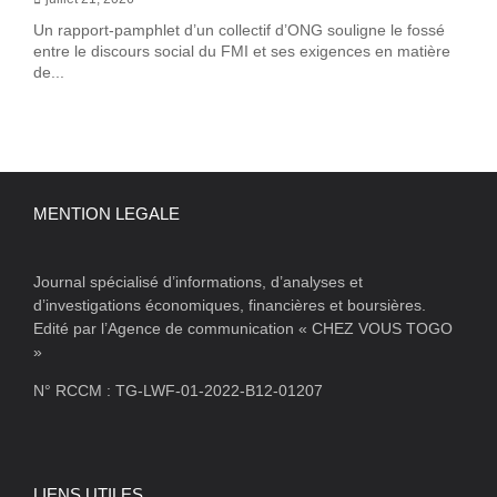
Un rapport-pamphlet d’un collectif d’ONG souligne le fossé
entre le discours social du FMI et ses exigences en matière
de...
MENTION LEGALE
Journal spécialisé d’informations, d’analyses et
d’investigations économiques, financières et boursières.
Edité par l’Agence de communication « CHEZ VOUS TOGO
»
N° RCCM : TG-LWF-01-2022-B12-01207
LIENS UTILES