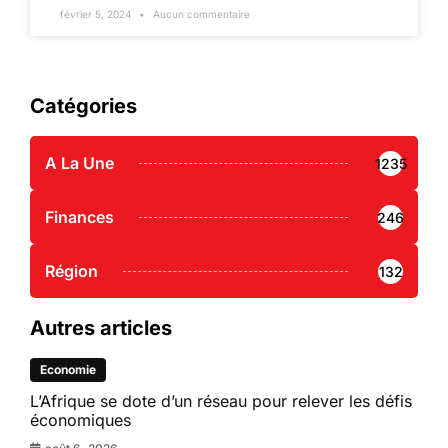
février 5, 2024
Aucun commentaire
Catégories
A La Une
1235
Finances
246
Région
132
Autres articles
Economie
L’Afrique se dote d’un réseau pour relever les défis
économiques