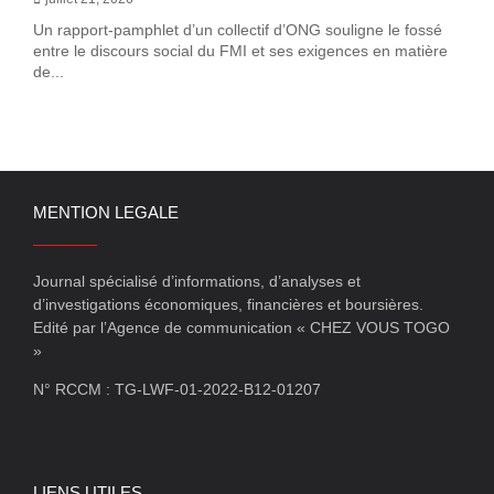
Un rapport-pamphlet d’un collectif d’ONG souligne le fossé
entre le discours social du FMI et ses exigences en matière
de...
MENTION LEGALE
Journal spécialisé d’informations, d’analyses et
d’investigations économiques, financières et boursières.
Edité par l’Agence de communication « CHEZ VOUS TOGO
»
N° RCCM : TG-LWF-01-2022-B12-01207
LIENS UTILES