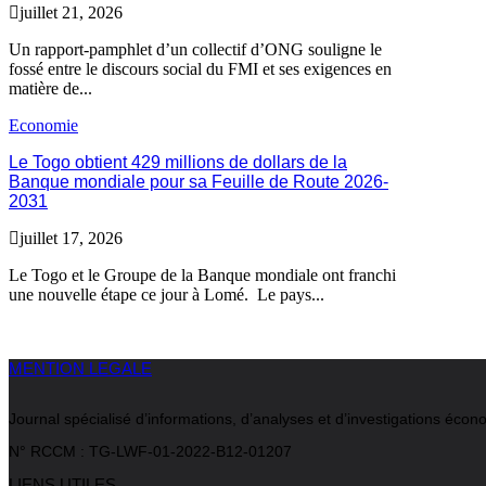
juillet 21, 2026
Un rapport-pamphlet d’un collectif d’ONG souligne le
fossé entre le discours social du FMI et ses exigences en
matière de...
Economie
Le Togo obtient 429 millions de dollars de la
Banque mondiale pour sa Feuille de Route 2026-
2031
juillet 17, 2026
Le Togo et le Groupe de la Banque mondiale ont franchi
une nouvelle étape ce jour à Lomé. Le pays...
MENTION LEGALE
Journal spécialisé d’informations, d’analyses et d’investigations é
N° RCCM : TG-LWF-01-2022-B12-01207
LIENS UTILES