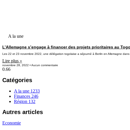
A la une
L’Allemagne s’engage à financer des projets prioritaires au Tog
Les 22 et 23 novembre 2022, une délégation togolaise a séjourné à Berlin en Allemagne dans l
Lire plus »
novembre 28, 2022
Aucun commentaire
Catégories
A la une
1233
Finances
246
Région
132
Autres articles
Economie