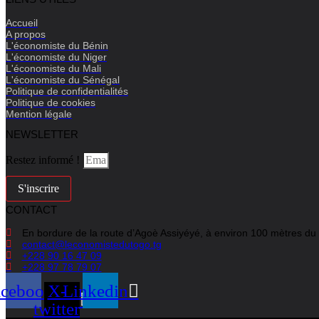
Accueil
A propos
L'économiste du Bénin
L'économiste du Niger
L'économiste du Mali
L'économiste du Sénégal
Politique de confidentialités
Politique de cookies
Mention légale
NEWSLETTER
Restez informé !
S'inscrire
CONTACT
En bordure de la route d’Agoè Assiyéyé, à environ 100 mètres du
contact@leconomistedutogo.tg
+228 90 16 47 09
+228 97 78 79 07
acebook
X-
Linkedin
twitter