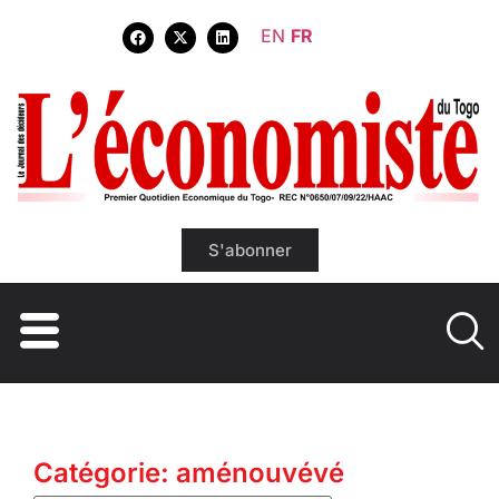
EN
FR
S'abonner
Catégorie: aménouvévé