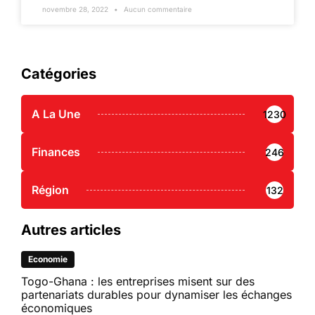
novembre 28, 2022
Aucun commentaire
Catégories
A La Une
1230
Finances
246
Région
132
Autres articles
Economie
Togo-Ghana : les entreprises misent sur des
partenariats durables pour dynamiser les échanges
économiques