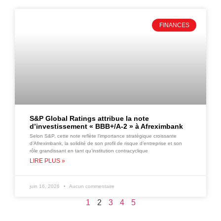
FINANCES
S&P Global Ratings attribue la note
d’investissement « BBB+/A-2 » à Afreximbank
Selon S&P, cette note reflète l’importance stratégique croissante
d’Afreximbank, la solidité de son profil de risque d’entreprise et son
rôle grandissant en tant qu’institution contracyclique
LIRE PLUS »
juin 16, 2026
Aucun commentaire
1
2
3
4
5