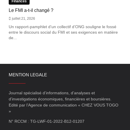
Finances
Le FMI a-t-il changé ?
juillet 21, 2026
Un rapport-pamphlet d’un collectif d’ONG souligne le fossé
entre le discours social du FMI et ses exigences en matière
de...
MENTION LEGALE
Journal spécialisé d’informations, d’analyses et
d’investigations économiques, financières et boursières.
Edité par l’Agence de communication « CHEZ VOUS TOGO
»
N° RCCM : TG-LWF-01-2022-B12-01207