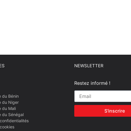
ES
NEWSLETTER
Restez informé !
e du Bénin
e du Niger
 du Mali
S'inscrire
e du Sénégal
confidentialités
 cookies