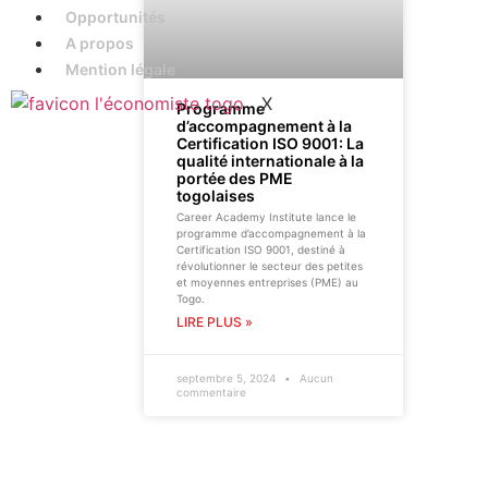
Opportunités
A propos
Mention légale
X
Programme
d’accompagnement à la
Certification ISO 9001: La
qualité internationale à la
portée des PME
togolaises
Career Academy Institute lance le
programme d’accompagnement à la
Certification ISO 9001, destiné à
révolutionner le secteur des petites
et moyennes entreprises (PME) au
Togo.
LIRE PLUS »
septembre 5, 2024
Aucun
commentaire