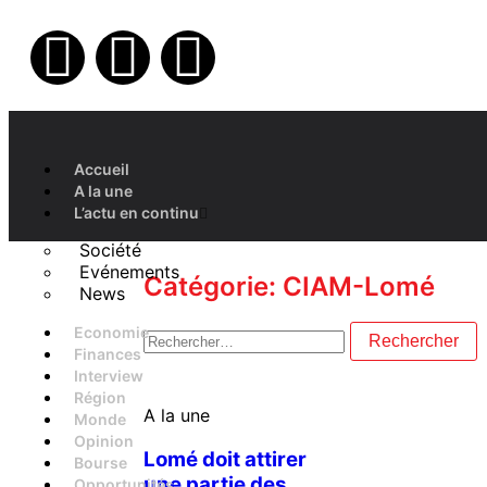
Accueil
A la une
L’actu en continu
Société
Evénements
Catégorie: CIAM-Lomé
News
Economie
Finances
Interview
Région
A la une
Monde
Opinion
Lomé doit attirer
Bourse
une partie des
Opportunités