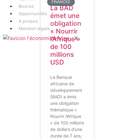
FINANCES
Bourse
La BAD
Opportunités
émet une
A propos
obligation
Mention légale
« Nourrir
X
l’Afrique »
de 100
millions
USD
La Banque
africaine de
développement
(BAD) a émis
une obligation
thématique «
Nourrir l’Afrique
» de 100 millions
de dollars d’une
durée de 7 ans,