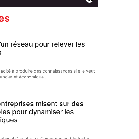
les
’un réseau pour relever les
s
pacité à produire des connaissances si elle veut
nancier et économique...
ntreprises misent sur des
bles pour dynamiser les
iques
National Chamber of Commerce and Industry,