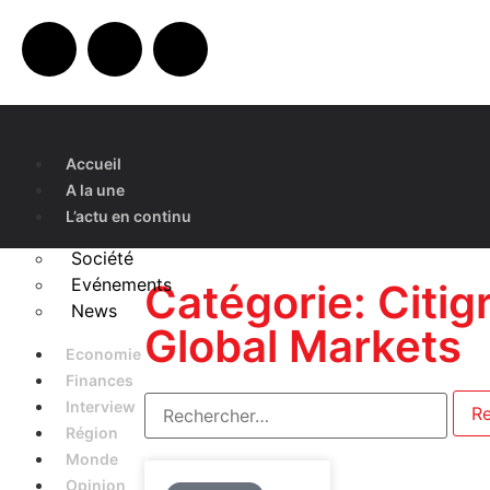
Accueil
A la une
L’actu en continu
Société
Evénements
Catégorie: Citig
News
Global Markets
Economie
Finances
Interview
Région
Monde
Opinion