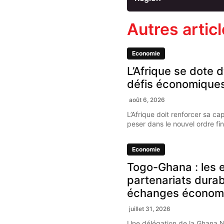
Autres artic
Economie
L’Afrique se dote d
défis économique
août 6, 2026
L’Afrique doit renforcer sa ca
peser dans le nouvel ordre fi
Economie
Togo-Ghana : les e
partenariats dura
échanges économ
juillet 31, 2026
Une délégation de la Ghana 