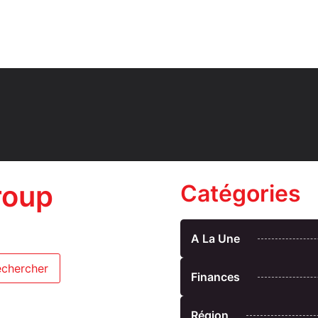
roup
Catégories
A La Une
Finances
Région