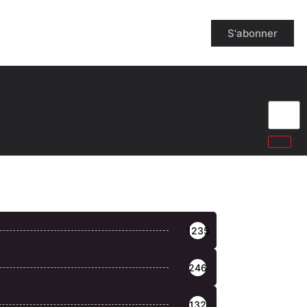
S'abonner
1235
246
132