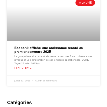
A LA UNE
Ecobank affiche une croissance record au
premier semestre 2025
Le groupe bancaire panafricain met en avant une forte croissance des
revenus et une amélioration de son efficacité opérationnelle. LOMÉ,
Togo (29 juillet 2025) –
LIRE PLUS »
juillet 30, 2025
Aucun commentaire
Catégories