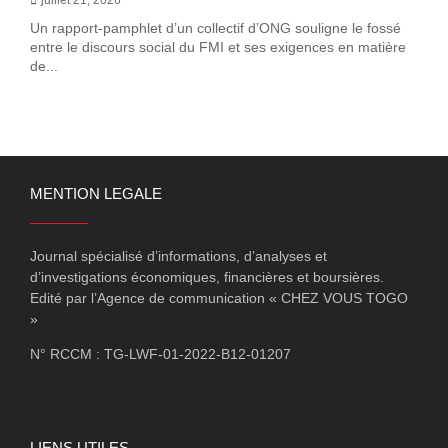
Un rapport-pamphlet d’un collectif d’ONG souligne le fossé
entre le discours social du FMI et ses exigences en matière
de...
MENTION LEGALE
Journal spécialisé d’informations, d’analyses et
d’investigations économiques, financières et boursières.
Edité par l’Agence de communication « CHEZ VOUS TOGO
»
N° RCCM : TG-LWF-01-2022-B12-01207
LIENS UTILES