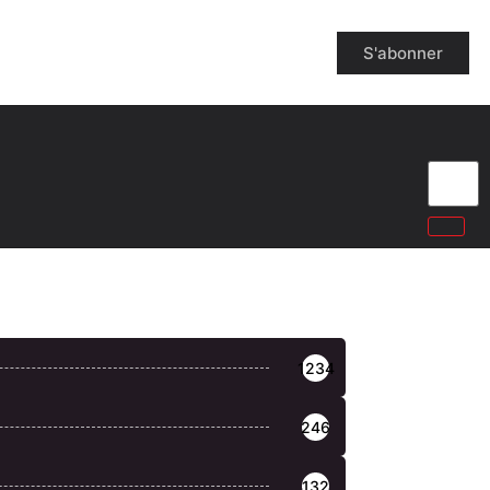
S'abonner
1234
246
132