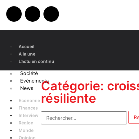
Accueil
A la une
L’actu en continu
Société
Evénements
Catégorie: croi
News
résiliente
Economie
Finances
Interview
Région
Monde
Opinion