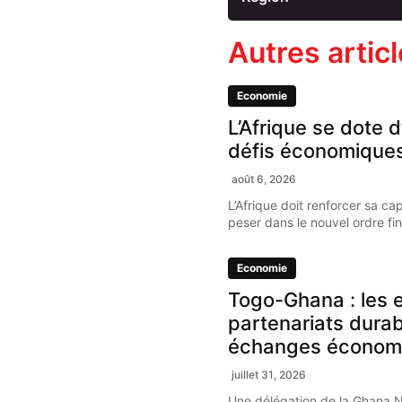
Autres artic
Economie
L’Afrique se dote d
défis économique
août 6, 2026
L’Afrique doit renforcer sa ca
peser dans le nouvel ordre fi
Economie
Togo-Ghana : les e
partenariats dura
échanges économ
juillet 31, 2026
Une délégation de la Ghana 