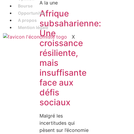
A la une
Bourse
Afrique
Opportunités
A propos
subsaharienne:
Mention légale
Une
X
croissance
résiliente,
mais
insuffisante
face aux
défis
sociaux
Malgré les
incertitudes qui
pèsent sur l’économie