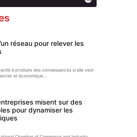
les
’un réseau pour relever les
s
pacité à produire des connaissances si elle veut
nancier et économique...
ntreprises misent sur des
bles pour dynamiser les
iques
National Chamber of Commerce and Industry,