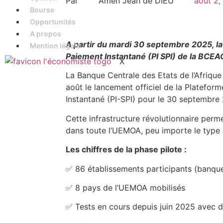
Par
Amen Jean de DIEU
août 2,
Bourse
Opportunités
A propos
A partir du mardi 30 septembre 2025, l
Mention légale
Paiement Instantané (PI SPI) de la BCEA
X
La Banque Centrale des Etats de l’Afriqu
août le lancement officiel de la Platefo
Instantané (PI-SPI) pour le 30 septembre
Cette infrastructure révolutionnaire perm
dans toute l’UEMOA, peu importe le type d
Les chiffres de la phase pilote :
✅ 86 établissements participants (banqu
✅ 8 pays de l’UEMOA mobilisés
✅ Tests en cours depuis juin 2025 avec d