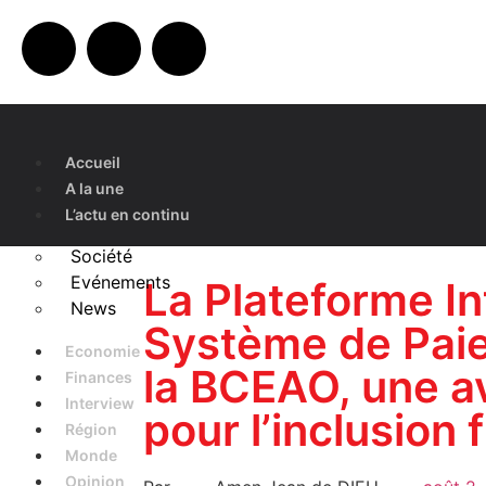
Accueil
A la une
L’actu en continu
Société
Evénements
La Plateforme I
News
Système de Paie
Economie
la BCEAO, une 
Finances
Interview
pour l’inclusion 
Région
Monde
Opinion