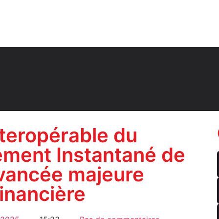
nteropérable du
ment Instantané de
avancée majeure
financière