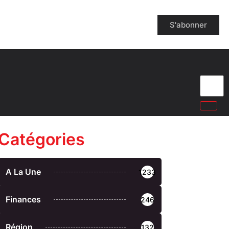
S'abonner
Catégories
A La Une
1233
Finances
246
Région
132