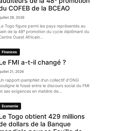
auditeurs de la 48ᵉ promotion
du COFEB de la BCEAO
juillet 28, 2026
Le Togo figure parmi les pays représentés au
sein de la 48ᵉ promotion du cycle diplômant du
Centre Ouest Africain...
Finances
Le FMI a-t-il changé ?
juillet 21, 2026
Un rapport-pamphlet d’un collectif d’ONG
souligne le fossé entre le discours social du FMI
et ses exigences en matière de...
Economie
Le Togo obtient 429 millions
de dollars de la Banque