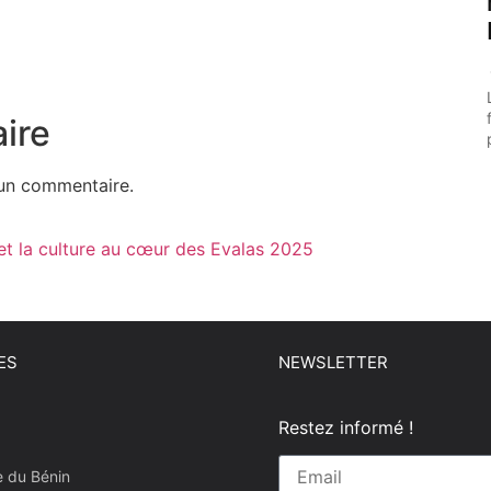
ire
un commentaire.
et la culture au cœur des Evalas 2025
ES
NEWSLETTER
Restez informé !
e du Bénin