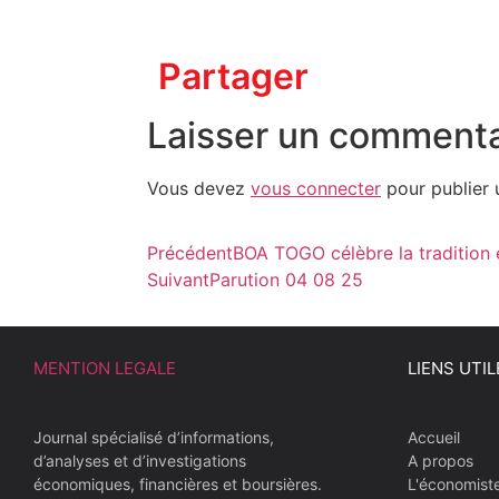
Partager
Laisser un commenta
Vous devez
vous connecter
pour publier 
Précédent
BOA TOGO célèbre la tradition 
Suivant
Parution 04 08 25
MENTION LEGALE
LIENS UTIL
Journal spécialisé d’informations,
Accueil
d’analyses et d’investigations
A propos
économiques, financières et boursières.
L'économist