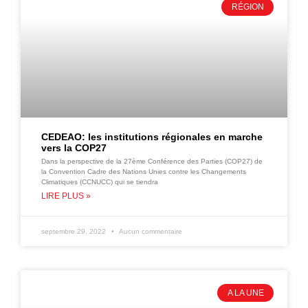
RÉGION
CEDEAO: les institutions régionales en marche
vers la COP27
Dans la perspective de la 27ème Conférence des Parties (COP27) de
la Convention Cadre des Nations Unies contre les Changements
Climatiques (CCNUCC) qui se tiendra
LIRE PLUS »
septembre 29, 2022
Aucun commentaire
A LA UNE