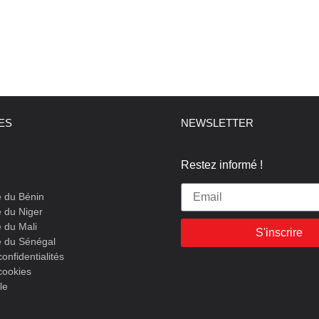
LES
NEWSLETTER
Restez informé !
e du Bénin
 du Niger
 du Mali
S'inscrire
e du Sénégal
confidentialités
cookies
le