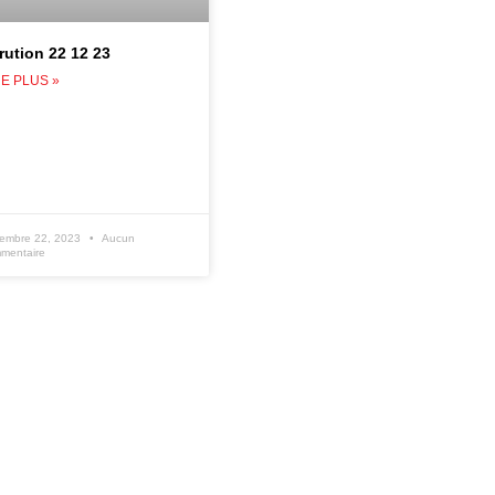
rution 22 12 23
RE PLUS »
embre 22, 2023
Aucun
mentaire