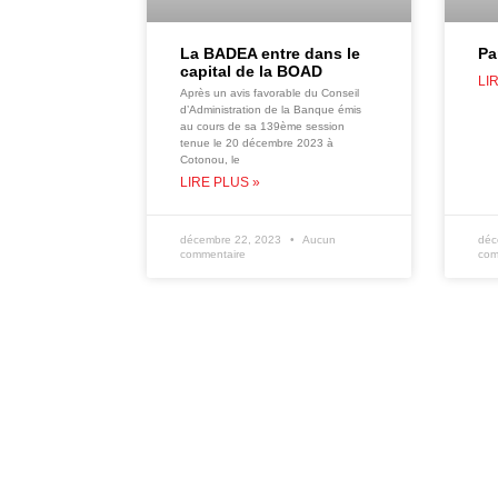
La BADEA entre dans le
Pa
capital de la BOAD
LI
Après un avis favorable du Conseil
d’Administration de la Banque émis
au cours de sa 139ème session
tenue le 20 décembre 2023 à
Cotonou, le
LIRE PLUS »
décembre 22, 2023
Aucun
déc
commentaire
com