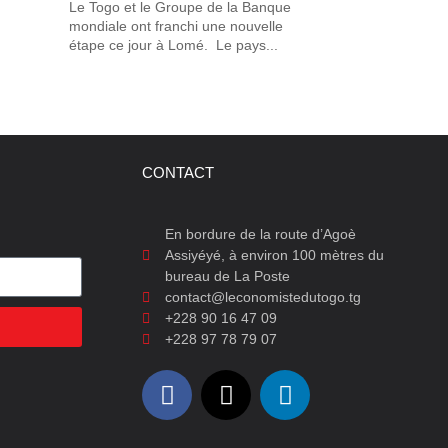
Le Togo et le Groupe de la Banque
mondiale ont franchi une nouvelle
étape ce jour à Lomé. Le pays...
CONTACT
En bordure de la route d’Agoè
Assiyéyé, à environ 100 mètres du
bureau de La Poste
contact@leconomistedutogo.tg
+228 90 16 47 09
+228 97 78 79 07