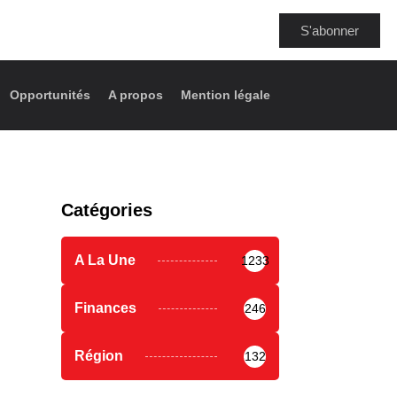
S'abonner
Opportunités
A propos
Mention légale
Catégories
A La Une
1233
Finances
246
Région
132