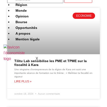
Région
Monde
ECONOMIE
Opinion
Bourse
Opportunités
A propos
Mention légale
X
Tilitu Lab sensibilise les PME et TPME sur la
fiscalité à Kara
Une vingtaine d’entrepreneurs de la région de Kara ont suivi une
importante séance de formation sur le thème : « Maîtriser la fiscalité en
vigueur
LIRE PLUS »
octobre 18, 2024
Aucun commentaire