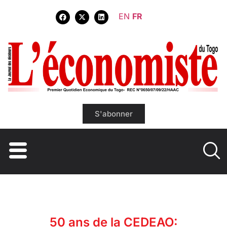
EN
FR
S'abonner
50 ans de la CEDEAO: