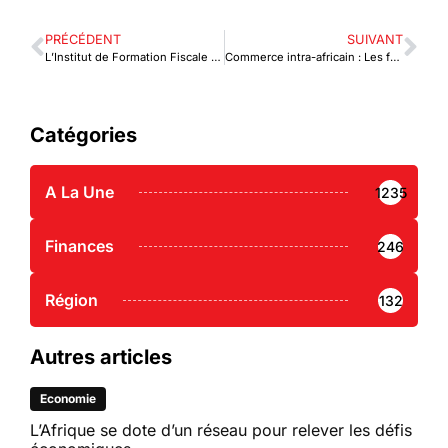
PRÉCÉDENT
SUIVANT
L’Institut de Formation Fiscale et Douanière de l’Office Togolais des Recettes franchit un palier
Commerce intra-africain : Les femmes d’affaires se mobilisent
Catégories
A La Une
1235
Finances
246
Région
132
Autres articles
Economie
L’Afrique se dote d’un réseau pour relever les défis