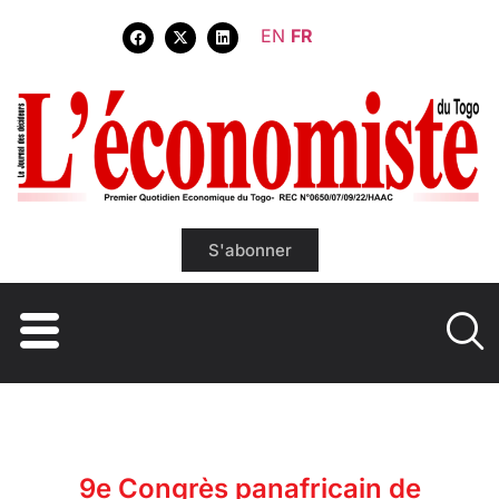
EN
FR
S'abonner
9e Congrès panafricain de