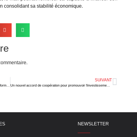
 consolidant sa stabilité économique.
re
commentaire.
SUIVANT
Un nouveau prêt de la Banque Mondiale pour accélérer les réformes ambitieuses du Togo
Un nouvel accord de coopération pour promouvoir l’investissement et le commerce en Afrique
LES
NEWSLETTER