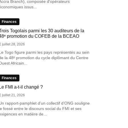
Accra Branch), composée d'opérateurs
économiques issus...
Finances
Trois Togolais parmi les 30 auditeurs de la
48ᵉ promotion du COFEB de la BCEAO
juillet 28, 2026
Le Togo figure parmi les pays représentés au sein
de la 48ᵉ promotion du cycle diplômant du Centre
Ouest Africain...
Finances
Le FMI a-t-il changé ?
juillet 21, 2026
Un rapport-pamphlet d’un collectif d’ONG souligne
le fossé entre le discours social du FMI et ses
exigences en matière de...