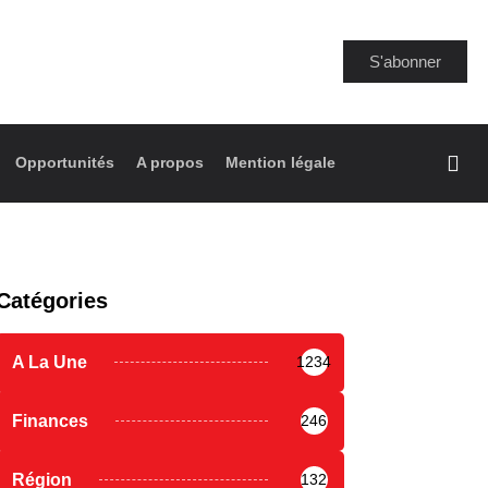
S'abonner
Opportunités
A propos
Mention légale
Catégories
A La Une
1234
Finances
246
Région
132