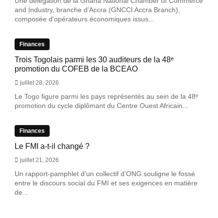
Une délégation de la Ghana National Chamber of Commerce
and Industry, branche d'Accra (GNCCI Accra Branch),
composée d'opérateurs économiques issus...
Finances
Trois Togolais parmi les 30 auditeurs de la 48ᵉ
promotion du COFEB de la BCEAO
juillet 28, 2026
Le Togo figure parmi les pays représentés au sein de la 48ᵉ
promotion du cycle diplômant du Centre Ouest Africain...
Finances
Le FMI a-t-il changé ?
juillet 21, 2026
Un rapport-pamphlet d’un collectif d’ONG souligne le fossé
entre le discours social du FMI et ses exigences en matière
de...