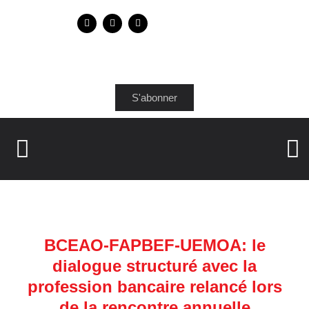
S'abonner
BCEAO-FAPBEF-UEMOA: le
dialogue structuré avec la
profession bancaire relancé lors
de la rencontre annuelle