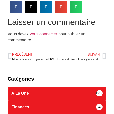
Laisser un commentaire
Vous devez
vous connecter
pour publier un
commentaire.
PRÉCÉDENT
SUIVANT
Marché financier régional : la BRVM partage l’expérience de l’UEMOA avec les pays baltiques
Espace de transit pour jeunes adolescents en situation de rue : un nouveau centre d’accueil opérationnel dans la région des Plateaux
Catégories
A La Une
1235
Finances
246