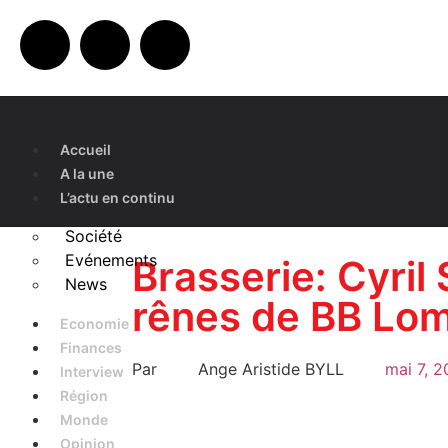
Accueil
A la une
L’actu en continu
Société
Evénements
Brasserie: Cyril
News
rênes de BB Lo
Economie
Finances
Par
Ange Aristide BYLL
mai 7, 
Interview
Région
Monde
Opinion