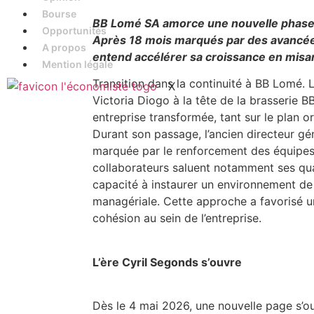
Bourse
BB Lomé SA amorce une nouvelle phase a
Opportunités
Après 18 mois marqués par des avancées 
A propos
entend accélérer sa croissance en misan
Mention légale
Transition dans la continuité à BB Lomé. 
X
Victoria Diogo à la tête de la brasserie B
entreprise transformée, tant sur le plan o
Durant son passage, l’ancien directeur g
marquée par le renforcement des équipes e
collaborateurs saluent notamment ses qua
capacité à instaurer un environnement de 
managériale. Cette approche a favorisé un
cohésion au sein de l’entreprise.
L’ère Cyril Segonds s’ouvre
Dès le 4 mai 2026, une nouvelle page s’o