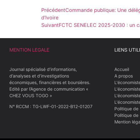
Précédent
Commande publique: Une délég
d’Ivoire
Suivant
FCTC SENELEC 2025-2030 : un cap
MENTION LEGALE
LIENS UTIL
Journal spécialisé d’informations,
Accueil
d’analyses et d’investigations
A propos
économiques, financières et boursières.
L'économist
Edité par l’Agence de communication «
L'économist
CHEZ VOUS TOGO »
L'économiste
L'économist
N° RCCM : TG-LWF-01-2022-B12-01207
Politique de 
Politique de
Mention léga