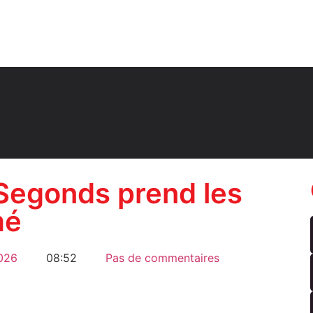
 Segonds prend les
mé
2026
08:52
Pas de commentaires