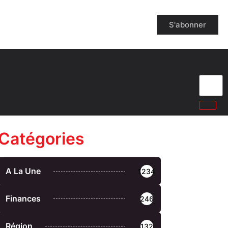
S'abonner
Catégories
A La Une
1234
Finances
246
Région
132