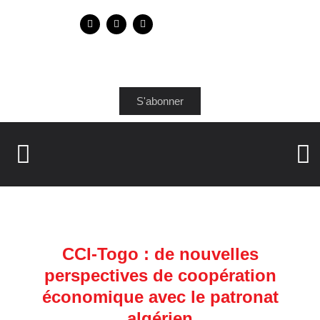
S'abonner
CCI-Togo : de nouvelles
perspectives de coopération
économique avec le patronat
algérien