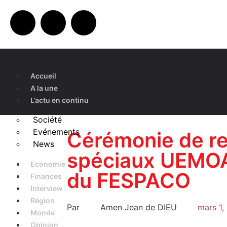
Accueil
A la une
L’actu en continu
Société
Evénements
Cérémonie de re
News
spéciaux UEMOA 
Economie
du FESPACO
Finances
Interview
Région
Par
Amen Jean de DIEU
mars 1,
Monde
Opinion