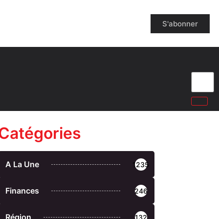
S'abonner
Catégories
A La Une
1235
Finances
246
Région
132