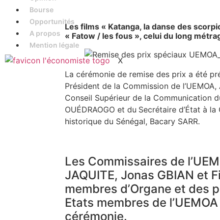
Bourse
Opportunités
Les films « Katanga, la danse des scorpi
A propos
« Fatow / les fous », celui du long mét
Mention légale
X
La cérémonie de remise des prix a été pr
Président de la Commission de l’UEMOA, 
Conseil Supérieur de la Communication d
OUÉDRAOGO et du
Secrétaire d’État à la
historique du Sénégal, Bacary SARR.
Les Commissaires de l’UE
JAQUITE, Jonas GBIAN et F
membres d’Organe et des pe
Etats membres de l’UEMOA é
cérémonie.