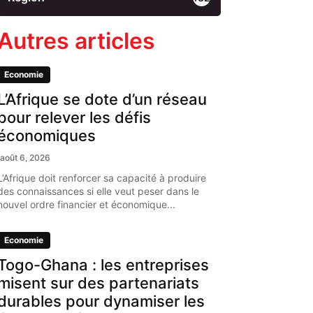
Autres articles
Economie
L’Afrique se dote d’un réseau
pour relever les défis
économiques
août 6, 2026
L’Afrique doit renforcer sa capacité à produire
des connaissances si elle veut peser dans le
nouvel ordre financier et économique...
Economie
Togo-Ghana : les entreprises
misent sur des partenariats
durables pour dynamiser les