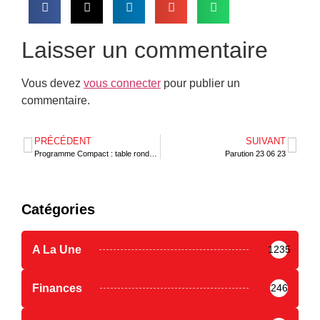
Laisser un commentaire
Vous devez
vous connecter
pour publier un
commentaire.
PRÉCÉDENT
SUIVANT
Programme Compact : table ronde entre le MCC et le secteur privé togolais
Parution 23 06 23
Catégories
A La Une
1235
Finances
246