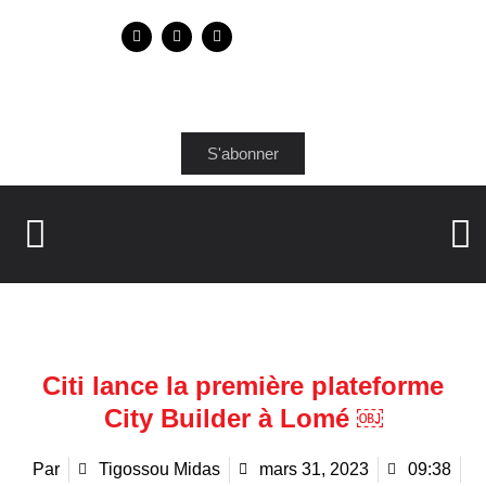
S'abonner
Citi lance la première plateforme
City Builder à Lomé ￼
Par
Tigossou Midas
mars 31, 2023
09:38