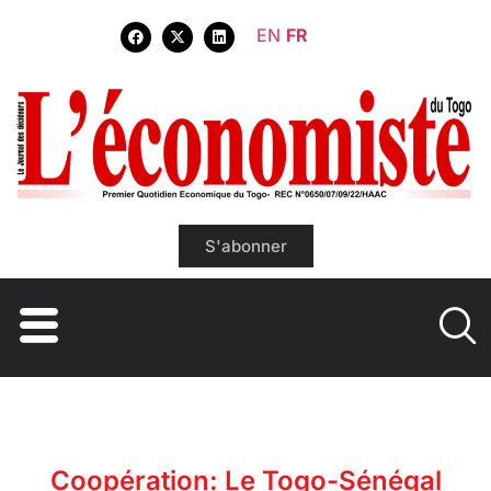
EN
FR
S'abonner
Coopération: Le Togo-Sénégal