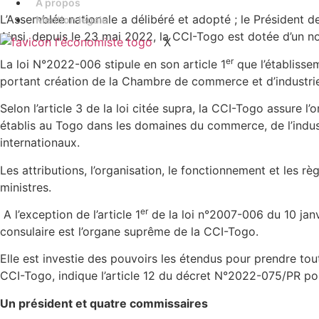
A propos
L’Assemblée nationale a délibéré et adopté ; le Président d
Mention légale
Ainsi, depuis le 23 mai 2022, la CCI-Togo est dotée d’un n
X
er
La loi N°2022-006 stipule en son article 1
que l’établissem
portant création de la Chambre de commerce et d’indust
Selon l’article 3 de la loi citée supra, la CCI-Togo assure
établis au Togo dans les domaines du commerce, de l’indus
internationaux.
Les attributions, l’organisation, le fonctionnement et les r
ministres.
er
A l’exception de l’article 1
de la loi n°2007-006 du 10 janv
consulaire est l’organe suprême de la CCI-Togo.
Elle est investie des pouvoirs les étendus pour prendre to
CCI-Togo, indique l’article 12 du décret N°2022-075/PR por
Un président et quatre commissaires