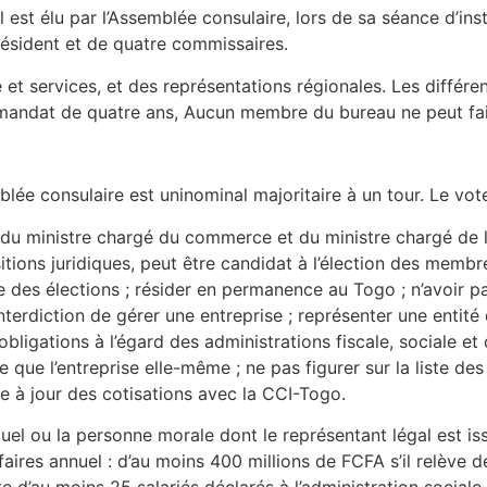
Il est élu par l’Assemblée consulaire, lors de sa séance d’i
résident et de quatre commissaires.
t services, et des représentations régionales. Les différen
n mandat de quatre ans, Aucun membre du bureau ne peut fa
ée consulaire est uninominal majoritaire à un tour. Le vote 
int du ministre chargé du commerce et du ministre chargé de
itions juridiques, peut être candidat à l’élection des membr
ate des élections ; résider en permanence au Togo ; n’avoi
terdiction de gérer une entreprise ; représenter une entité q
obligations à l’égard des administrations fiscale, sociale e
se que l’entreprise elle-même ; ne pas figurer sur la liste d
e à jour des cotisations avec la CCI-Togo.
duel ou la personne morale dont le représentant légal est iss
faires annuel : d’au moins 400 millions de FCFA s’il relève 