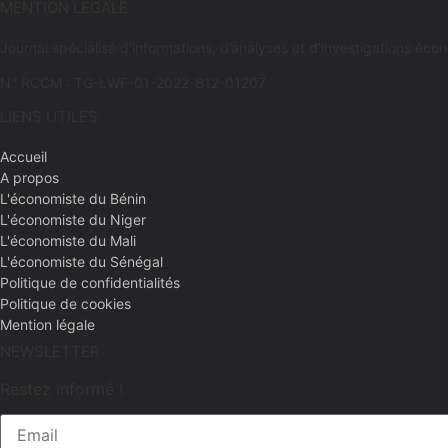
MENTION LEGALE
Journal spécialisé d’informations, d’analyses et d’investigations 
N° RCCM : TG-LWF-01-2022-B12-01207
LIENS UTILES
Accueil
A propos
L'économiste du Bénin
L'économiste du Niger
L'économiste du Mali
L'économiste du Sénégal
Politique de confidentialités
Politique de cookies
Mention légale
NEWSLETTER
Restez informé !