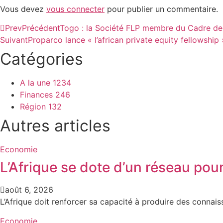
Vous devez
vous connecter
pour publier un commentaire.
Prev
Précédent
Togo : la Société FLP membre du Cadre de p
Suivant
Proparco lance « l’african private equity fellowship 
Catégories
A la une
1234
Finances
246
Région
132
Autres articles
Economie
L’Afrique se dote d’un réseau pou
août 6, 2026
L’Afrique doit renforcer sa capacité à produire des connais
Economie