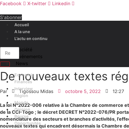
Facebook
X-twitter
Linkedin
S'abonner
Accueil
A la une
L’actu en continu
Société
Evénements
News
De nouveaux textes rég
Economie
Finances
Interview
Par
Tigossou Midas
octobre 5, 2022
12:27
Région
Monde
La loi
N°2022-006 relative à la Chambre de commerce et
Opinion
de la CCI-Togo ; le décret DECRET N°2022-076/PR portant 
Bourse
nomenclature des secteurs et branches d’activités, l’effec
Opportunités
nouveaux textes qui encadrent désormais la Chambre de