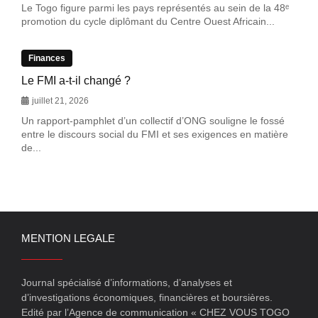
Le Togo figure parmi les pays représentés au sein de la 48ᵉ
promotion du cycle diplômant du Centre Ouest Africain...
Finances
Le FMI a-t-il changé ?
juillet 21, 2026
Un rapport-pamphlet d’un collectif d’ONG souligne le fossé
entre le discours social du FMI et ses exigences en matière
de...
MENTION LEGALE
Journal spécialisé d’informations, d’analyses et
d’investigations économiques, financières et boursières.
Edité par l’Agence de communication « CHEZ VOUS TOGO