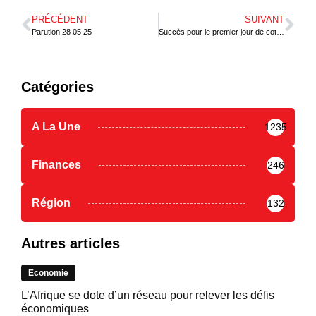
PRÉCÉDENT
SUIVANT
Parution 28 05 25
Succès pour le premier jour de cotation à la bourse des Matières Premières Agricoles
Catégories
A La Une
1235
Finances
246
Région
132
Autres articles
Economie
L’Afrique se dote d’un réseau pour relever les défis
économiques