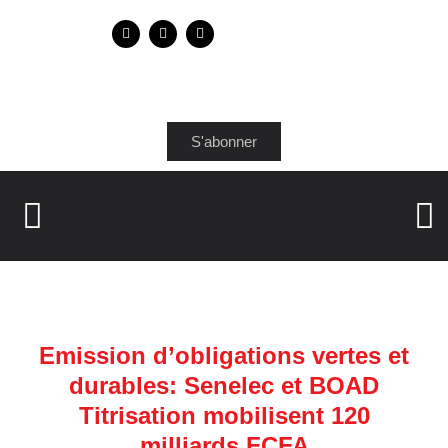
S'abonner
Emission d’obligations vertes et
durables: Senelec et BOAD
Titrisation mobilisent 120
milliards FCFA