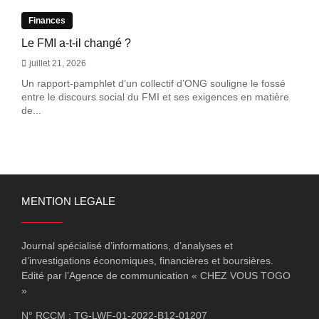
Finances
Le FMI a-t-il changé ?
juillet 21, 2026
Un rapport-pamphlet d’un collectif d’ONG souligne le fossé
entre le discours social du FMI et ses exigences en matière
de...
MENTION LEGALE
Journal spécialisé d’informations, d’analyses et
d’investigations économiques, financières et boursières.
Edité par l’Agence de communication « CHEZ VOUS TOGO
»
N° RCCM : TG-LWF-01-2022-B12-01207