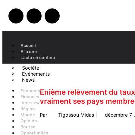
Accueil
A la une
L’actu en continu
Société
Evénements
News
Enième relèvement du taux 
Economie
Finances
vraiment ses pays membres
Interview
Région
Par
Tigossou Midas
décembre 7,
Monde
Opinion
Bourse
Opportunités