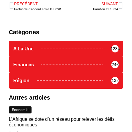
PRÉCÉDENT
SUIVANT
Protocole d’accord entre le DC/BR de l’UEMOA et le Dépositaire central du Qatar
Parution 11 10 24
Catégories
A La Une
1234
Finances
246
Région
132
Autres articles
Economie
L’Afrique se dote d’un réseau pour relever les défis
économiques