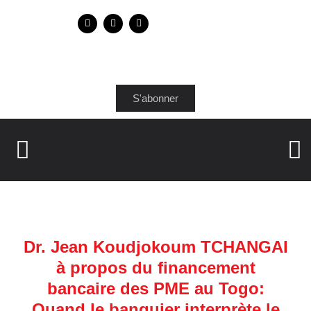
S'abonner
Dr. Jean Koudjokoum TCHANGAI
à propos du financement
bancaire des PME au Togo:
Quand le banquier interprète le