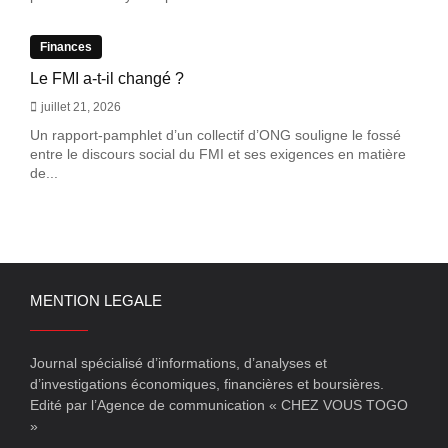
Finances
Le FMI a-t-il changé ?
juillet 21, 2026
Un rapport-pamphlet d’un collectif d’ONG souligne le fossé
entre le discours social du FMI et ses exigences en matière
de...
MENTION LEGALE
Journal spécialisé d’informations, d’analyses et
d’investigations économiques, financières et boursières.
Edité par l’Agence de communication « CHEZ VOUS TOGO
»